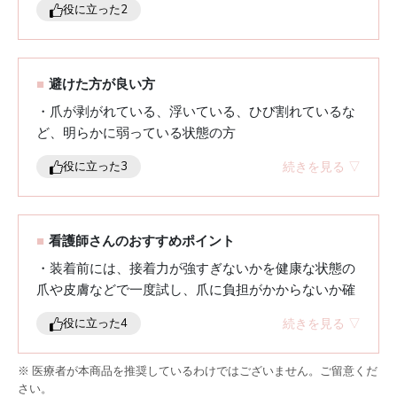
役に立った
2
■
避けた方が良い方
・爪が剥がれている、浮いている、ひび割れているな
ど、明らかに弱っている状態の方
・爪やその周囲に赤み、腫れ、痛み、出血、または炎
続きを見る ▽
役に立った
3
症（爪囲炎など）が見られる方
・免疫が低下している治療期間中で、感染リスクが高
いと判断される方
・衛生管理が難しい状況で、長時間または連日装着を
■
看護師さんのおすすめポイント
前提としている方
・装着前には、接着力が強すぎないかを健康な状態の
爪や皮膚などで一度試し、爪に負担がかからないか確
認してから使いましょう。
続きを見る ▽
役に立った
4
・通院時は、診察や検査の際にチップを外すよう指示
されることがあるため、装着前に爪の状態を撮影して
※ 医療者が本商品を推奨しているわけではございません。ご留意くだ
おき、画像で医師に確認してもらえるよう準備してお
さい。
くと安心です。