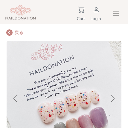
Cart
Login
戻る
Previous
Next