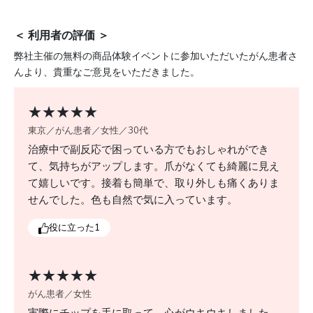
・取り外しの際には、無理に力をかけず、お湯でふや
かし、爪にやさしい方法で丁寧に扱ってください。
＜ 利用者の評価 ＞
・使用後は保湿剤やネイルオイルなどで、爪とその周
弊社主催の無料の商品体験イベントに参加いただいたがん患者さ
囲の皮膚をしっかりケアしましょう。
んより、貴重なご意見をいただきました。
★★★★★
東京／がん患者／女性／30代
治療中で副反応で困っている方でもおしゃれができ
て、気持ちがアップします。爪がなくても綺麗に見え
て嬉しいです。接着も簡単で、取り外しも痛くありま
せんでした。色も自然で気に入っています。
役に立った
1
★★★★★
がん患者／女性