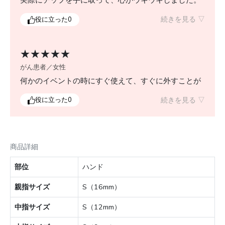
実際にチップを手に取って、心がウキウキしました。
爪がきれいなのはとても気分が上がることを実感しま
続きを見る ▽
役に立った
0
した。とても素敵だと思いました。
★★★★★
がん患者／女性
何かのイベントの時にすぐ使えて、すぐに外すことが
できます。何度も使えるところが良いし、色々種類が
続きを見る ▽
役に立った
0
あって見ているだけでも楽しかったです。
商品詳細
部位
ハンド
親指サイズ
S（16mm）
中指サイズ
S（12mm）