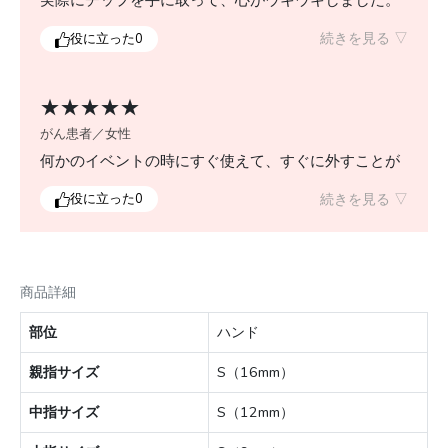
実際にチップを手に取って、心がウキウキしました。
爪がきれいなのはとても気分が上がることを実感しま
続きを見る ▽
役に立った
0
した。とても素敵だと思いました。
★★★★★
がん患者／女性
何かのイベントの時にすぐ使えて、すぐに外すことが
できます。何度も使えるところが良いし、色々種類が
続きを見る ▽
役に立った
0
あって見ているだけでも楽しかったです。
商品詳細
部位
ハンド
親指サイズ
S（16mm）
中指サイズ
S（12mm）