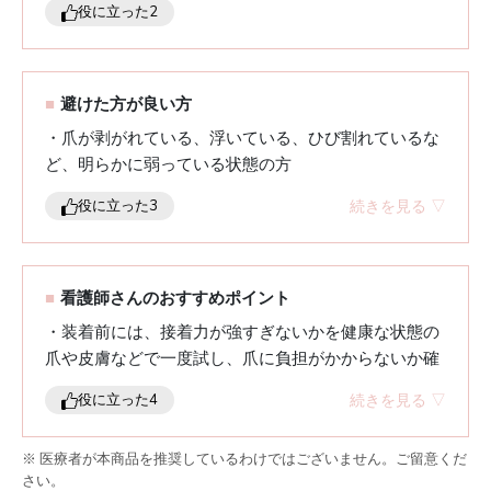
役に立った
2
■
避けた方が良い方
・爪が剥がれている、浮いている、ひび割れているな
ど、明らかに弱っている状態の方
・爪やその周囲に赤み、腫れ、痛み、出血、または炎
続きを見る ▽
役に立った
3
症（爪囲炎など）が見られる方
・免疫が低下している治療期間中で、感染リスクが高
いと判断される方
・衛生管理が難しい状況で、長時間または連日装着を
■
看護師さんのおすすめポイント
前提としている方
・装着前には、接着力が強すぎないかを健康な状態の
爪や皮膚などで一度試し、爪に負担がかからないか確
認してから使いましょう。
続きを見る ▽
役に立った
4
・通院時は、診察や検査の際にチップを外すよう指示
されることがあるため、装着前に爪の状態を撮影して
※ 医療者が本商品を推奨しているわけではございません。ご留意くだ
おき、画像で医師に確認してもらえるよう準備してお
さい。
くと安心です。