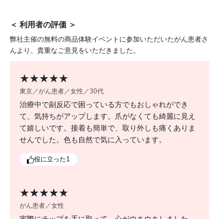
・取り外しの際には、無理に力をかけず、お湯でふや
かし、爪にやさしい方法で丁寧に扱ってください。
＜ 利用者の評価 ＞
・使用後は保湿剤やネイルオイルなどで、爪とその周
弊社主催の無料の商品体験イベントに参加いただいたがん患者さ
囲の皮膚をしっかりケアしましょう。
んより、貴重なご意見をいただきました。
★★★★★
東京／がん患者／女性／30代
治療中で副反応で困っている方でもおしゃれができ
て、気持ちがアップします。爪がなくても綺麗に見え
て嬉しいです。接着も簡単で、取り外しも痛くありま
せんでした。色も自然で気に入っています。
役に立った
1
★★★★★
がん患者／女性