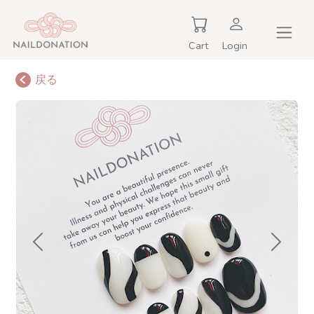
Cart
Login
戻る
Previous
Next